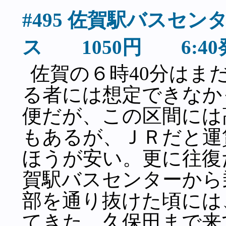
#495 佐賀駅バスセ
ス 1050円 6:4
佐賀の６時40分はま
る者には想定できなか
便だが、この区間には
もあるが、ＪＲだと運賃
ほうが安い。更に往復
賀駅バスセンターから
部を通り抜けた頃には
てきた。久保田まで来